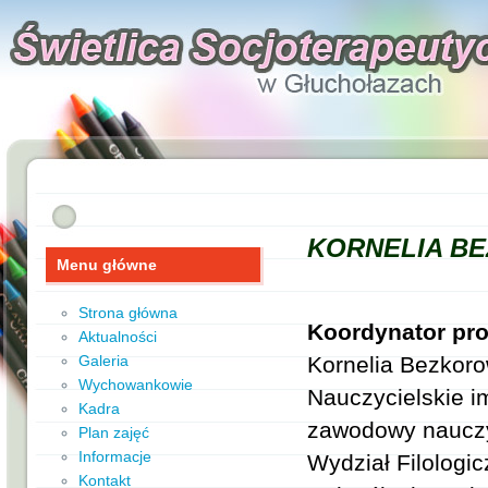
KORNELIA B
Menu główne
Strona główna
Koordynator pr
Aktualności
Kornelia Bezkoro
Galeria
Wychowankowie
Nauczycielskie i
Kadra
zawodowy nauczyc
Plan zajęć
Informacje
Wydział Filologicz
Kontakt