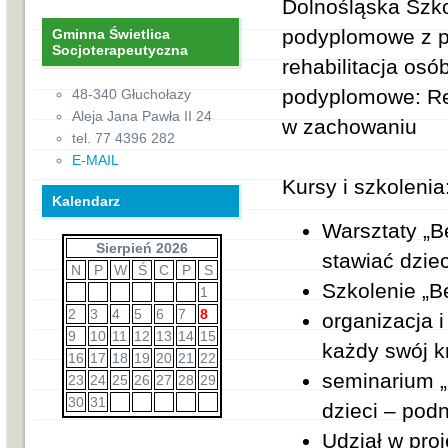
Dolnośląska Szk
podyplomowe z pe
Gminna Świetlica
Socjoterapeutyczna
rehabilitacja osó
podyplomowe: Reso
48-340 Głuchołazy
Aleja Jana Pawła II 24
w zachowaniu
tel. 77 4396 282
E-MAIL
Kursy i szkolenia
Kalendarz
Warsztaty „B
Sierpień 2026
stawiać dziec
N
P
W
Ś
C
P
S
Szkolenie „B
1
2
3
4
5
6
7
8
organizacja i
9
10
11
12
13
14
15
każdy swój kr
16
17
18
19
20
21
22
seminarium „
23
24
25
26
27
28
29
30
31
dzieci – pod
Udział w pro