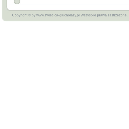
Copyright © by www.swietlica-glucholazy.pl Wszystkie prawa zastrzeżone.