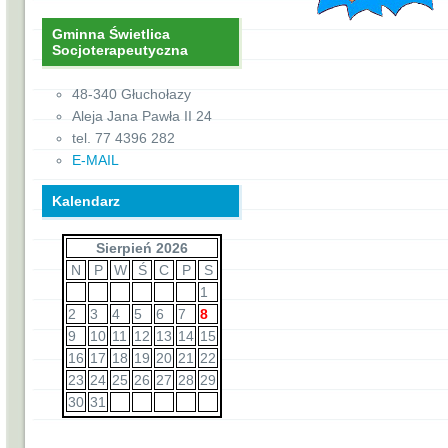
Gminna Świetlica
Socjoterapeutyczna
48-340 Głuchołazy
Aleja Jana Pawła II 24
tel. 77 4396 282
E-MAIL
Kalendarz
Sierpień 2026
N
P
W
Ś
C
P
S
1
2
3
4
5
6
7
8
9
10
11
12
13
14
15
16
17
18
19
20
21
22
23
24
25
26
27
28
29
30
31