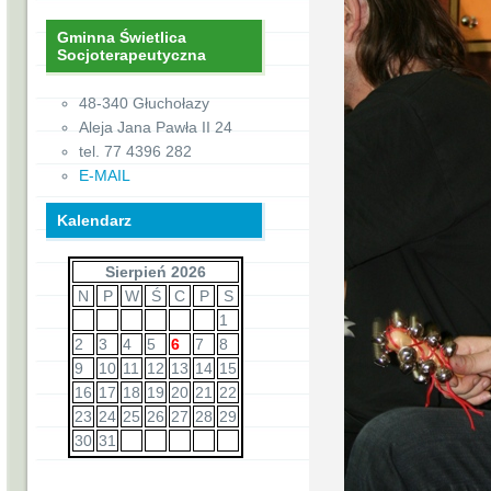
Gminna Świetlica
Socjoterapeutyczna
48-340 Głuchołazy
Aleja Jana Pawła II 24
tel. 77 4396 282
E-MAIL
Kalendarz
Sierpień 2026
N
P
W
Ś
C
P
S
1
2
3
4
5
6
7
8
9
10
11
12
13
14
15
16
17
18
19
20
21
22
23
24
25
26
27
28
29
30
31