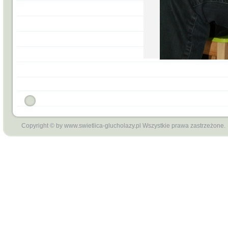
Copyright © by www.swietlica-glucholazy.pl Wszystkie prawa zastrzeżone.